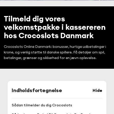
Tilmeld dig vores
velkomstpakke i kassereren
hos Crocoslots Danmark
Crocoslots Online Danmark: bonusser, hurtige udbetalinger i
krone, og venlig støtte til danske spillere. Få detaljer om spil,
betalinger, grænser og sikkerhed for en jævn oplevelse.
Indholdsfortegnelse
Hide
Sådan tilmelder du dig Crocoslots