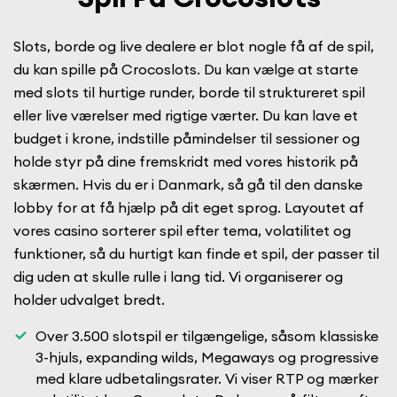
Slots, borde og live dealere er blot nogle få af de spil,
du kan spille på Crocoslots. Du kan vælge at starte
med slots til hurtige runder, borde til struktureret spil
eller live værelser med rigtige værter. Du kan lave et
budget i krone, indstille påmindelser til sessioner og
holde styr på dine fremskridt med vores historik på
skærmen. Hvis du er i Danmark, så gå til den danske
lobby for at få hjælp på dit eget sprog. Layoutet af
vores casino sorterer spil efter tema, volatilitet og
funktioner, så du hurtigt kan finde et spil, der passer til
dig uden at skulle rulle i lang tid. Vi organiserer og
holder udvalget bredt.
Over 3.500 slotspil er tilgængelige, såsom klassiske
3-hjuls, expanding wilds, Megaways og progressive
med klare udbetalingsrater. Vi viser RTP og mærker