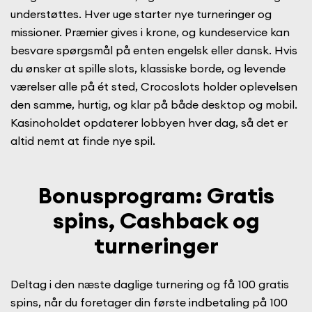
understøttes. Hver uge starter nye turneringer og
missioner. Præmier gives i krone, og kundeservice kan
besvare spørgsmål på enten engelsk eller dansk. Hvis
du ønsker at spille slots, klassiske borde, og levende
værelser alle på ét sted, Crocoslots holder oplevelsen
den samme, hurtig, og klar på både desktop og mobil.
Kasinoholdet opdaterer lobbyen hver dag, så det er
altid nemt at finde nye spil.
Bonusprogram: Gratis
spins, Cashback og
turneringer
Deltag i den næste daglige turnering og få 100 gratis
spins, når du foretager din første indbetaling på 100