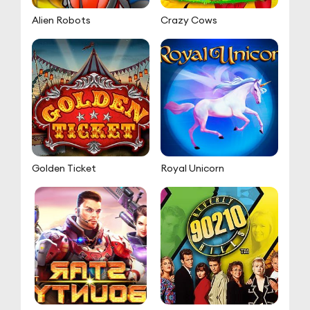
Alien Robots
Crazy Cows
Golden Ticket
Royal Unicorn