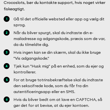
Crocoslots, bør du kontakte support, hvis noget virker
fiskeagtigt.
Gå til det officielle websted eller app og vælg dit
sprog.
Når du bliver spurgt, skal du indtaste din e-
mailadresse og adgangskode, præcis som de var,
da du tilmeldte dig.
Hvis ingen kan se din skærm, skal du ikke bruge
"Vis adgangskode."
Tjek kun "Husk mig" på en enhed, som du ejer og
kontrollerer.
For at bruge totrinsbekræftelse skal du indtaste
den sekscifrede kode, som du får fra din
autentificeringsapp eller en SMS.
Hvis du bliver bedt om at lave en CAPTCHA, så
gør det for at bevise, at du ejer kontoen.