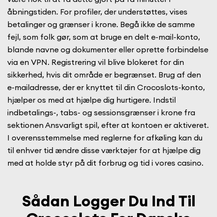
åbningstiden. For profiler, der understøttes, vises
betalinger og grænser i krone. Begå ikke de samme
fejl, som folk gør, som at bruge en delt e-mail-konto,
blande navne og dokumenter eller oprette forbindelse
via en VPN. Registrering vil blive blokeret for din
sikkerhed, hvis dit område er begrænset. Brug af den
e-mailadresse, der er knyttet til din Crocoslots-konto,
hjælper os med at hjælpe dig hurtigere. Indstil
indbetalings-, tabs- og sessionsgrænser i krone fra
sektionen Ansvarligt spil, efter at kontoen er aktiveret.
I overensstemmelse med reglerne for afkøling kan du
til enhver tid ændre disse værktøjer for at hjælpe dig
med at holde styr på dit forbrug og tid i vores casino.
Sådan Logger Du Ind Til