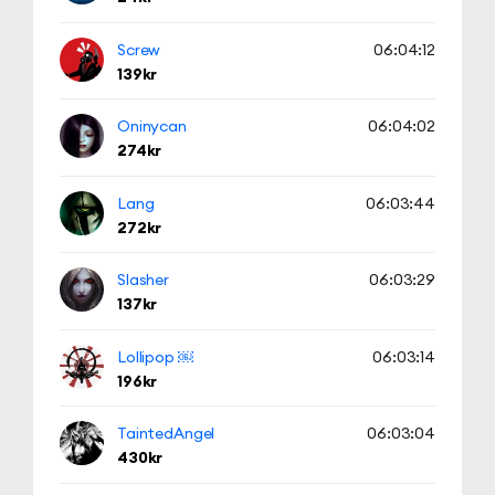
Screw
06:04:12
139kr
Oninycan
06:04:02
274kr
Lang
06:03:44
272kr
Slasher
06:03:29
137kr
Lollipop ￼
06:03:14
196kr
TaintedAngel
06:03:04
430kr