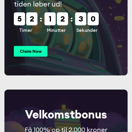
tiden løber ud!
5
2
1
2
2
8
Timer
Minutter
Sekunder
Claim Now
Velkomstbonus
Få 100% op til 2.000 kroner