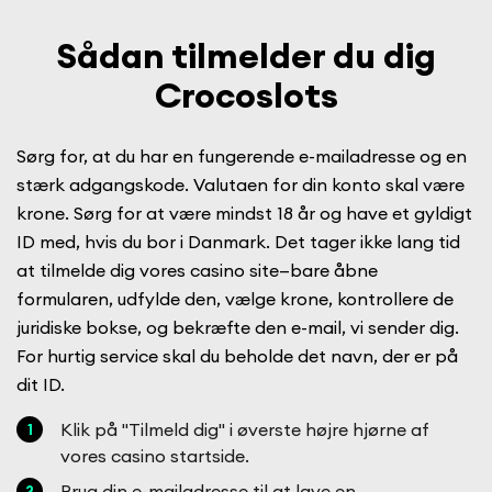
Sådan tilmelder du dig
Crocoslots
Sørg for, at du har en fungerende e-mailadresse og en
stærk adgangskode. Valutaen for din konto skal være
krone. Sørg for at være mindst 18 år og have et gyldigt
ID med, hvis du bor i Danmark. Det tager ikke lang tid
at tilmelde dig vores casino site—bare åbne
formularen, udfylde den, vælge krone, kontrollere de
juridiske bokse, og bekræfte den e-mail, vi sender dig.
For hurtig service skal du beholde det navn, der er på
dit ID.
Klik på "Tilmeld dig" i øverste højre hjørne af
vores casino startside.
Brug din e-mailadresse til at lave en