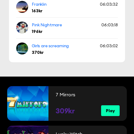
Franklin
06:03:32
163kr
Pink Nightmare
06:03:18
196kr
Girls are screaming
06:03:02
370kr
7 Mirrors
309kr
Play
Lucky Witch