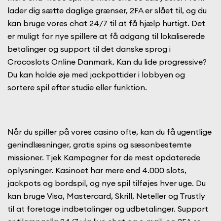
lader dig sætte daglige grænser, 2FA er slået til, og du
kan bruge vores chat 24/7 til at få hjælp hurtigt. Det
er muligt for nye spillere at få adgang til lokaliserede
betalinger og support til det danske sprog i
Crocoslots Online Danmark. Kan du lide progressive?
Du kan holde øje med jackpottider i lobbyen og
sortere spil efter studie eller funktion.
Når du spiller på vores casino ofte, kan du få ugentlige
genindlæsninger, gratis spins og sæsonbestemte
missioner. Tjek Kampagner for de mest opdaterede
oplysninger. Kasinoet har mere end 4.000 slots,
jackpots og bordspil, og nye spil tilføjes hver uge. Du
kan bruge Visa, Mastercard, Skrill, Neteller og Trustly
til at foretage indbetalinger og udbetalinger. Support