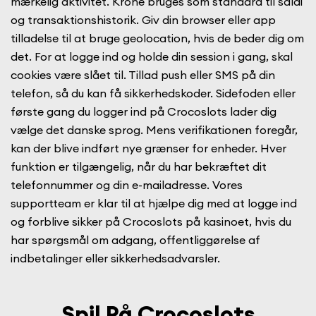
mærkelig aktivitet. Krone bruges som standard til saldi
og transaktionshistorik. Giv din browser eller app
tilladelse til at bruge geolocation, hvis de beder dig om
det. For at logge ind og holde din session i gang, skal
cookies være slået til. Tillad push eller SMS på din
telefon, så du kan få sikkerhedskoder. Sidefoden eller
første gang du logger ind på Crocoslots lader dig
vælge det danske sprog. Mens verifikationen foregår,
kan der blive indført nye grænser for enheder. Hver
funktion er tilgængelig, når du har bekræftet dit
telefonnummer og din e-mailadresse. Vores
supportteam er klar til at hjælpe dig med at logge ind
og forblive sikker på Crocoslots på kasinoet, hvis du
har spørgsmål om adgang, offentliggørelse af
indbetalinger eller sikkerhedsadvarsler.
Spil På Crocoslots