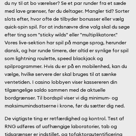
du ny til at bo værelser? Se et par runder fra et sæde
med lave grænser, før du deltager. Mangler tid? Sorter
slots efter, hvor ofte de tilbyder bonusser eller vælg
quick-spin spil. For at indsnævre dine valg skal du søge
efter ting som "sticky wilds" eller "multiplikatorer."
Vores live-sektion har spil på mange sprog, herunder
dansk, og har runde timere, der altid er synlige for spil
som lightning roulette, speed blackjack og
spilprogrammer. Hvis du er på en mobilenhed, kan du
vælge, hvilke servere der skal bruges til at sænke
ventetiden. I casino lobbyen viser kassereren din
tilgængelige saldo sammen med de aktuelle
bordgrænser. Til bordspil viser vi dig minimum- og
maksimumindsatserne i krone, før du sætter dig ned.
De vigtigste ting er retfærdighed og kontrol. Test af
RNG udføres af uafhængige laboratorier, tab og
tidsgrænser er indstillet, og tofaktorautentificering