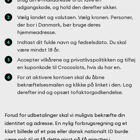
adgangskode, og hold den derefter sikker.
Vælg landet og valutaen. Vælg kronen. Personer,
der bor i Danmark, bør bruge deres
hjemmeadresse.
Indtast dit fulde navn og fødselsdato. Du skal
være mindst 18 år.
Accepter vilkårene og privatlivspolitikken og tilføj
en kuponkode til Crocoslots, hvis du har en.
For at aktivere kontoen skal du åbne
bekræftelsesmailen og klikke på linket i den. Log
derefter ind og opsæt tofaktorgodkendelse.
Forud for udbetalinger skal vi muligvis bekræfte din
identitet og adresse. En nylig forbrugsregning og et
klart billede af et pas eller dansk nationalt ID burde
være nok til at få dette gjort på få minutter i