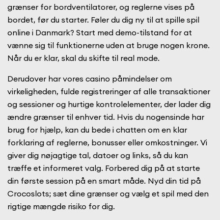
grænser for bordventilatorer, og reglerne vises på
bordet, før du starter. Føler du dig ny til at spille spil
online i Danmark? Start med demo-tilstand for at
vænne sig til funktionerne uden at bruge nogen krone.
Når du er klar, skal du skifte til real mode.
Derudover har vores casino påmindelser om
virkeligheden, fulde registreringer af alle transaktioner
og sessioner og hurtige kontrolelementer, der lader dig
ændre grænser til enhver tid. Hvis du nogensinde har
brug for hjælp, kan du bede i chatten om en klar
forklaring af reglerne, bonusser eller omkostninger. Vi
giver dig nøjagtige tal, datoer og links, så du kan
træffe et informeret valg. Forbered dig på at starte
din første session på en smart måde. Nyd din tid på
Crocoslots; sæt dine grænser og vælg et spil med den
rigtige mængde risiko for dig.